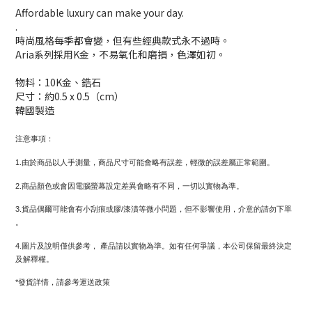
Affordable luxury can make your day.
.
時尚風格每季都會變，但有些經典款式永不過時。
Aria系列採用K金，不易氧化和磨損，色澤如初。
物料：10K金、鋯石
尺寸：約0.5 x 0.5（cm）
韓國製造
注意事項：
1.由於商品以人手測量，商品尺寸可能會略有誤差，輕微的誤差屬正常範圍。
2.商品顏色或會因電腦螢幕設定差異會略有不同，一切以實物為準。
3.貨品偶爾可能會有小刮痕或膠/漆漬等微小問題，但不影響使用，介意的請勿下單
。
4.圖片及說明僅供參考， 產品請以實物為準。如有任何爭議，本公司保留最終決定
及解釋權。
*發貨詳情，請參考運送政策