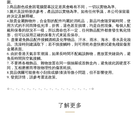
圍。
2.商品顏色或會因電腦螢幕設定差異會略有不同，一切以實物為準。
3.圖片及說明僅供參考，產品請以實物為準。如有任何爭議，本公司保留最
終決定及解釋權。
4.除貴金屬飾物外，合金類的配件均屬於消耗品 ，新品均會隨穿戴時間，使
用方式的不同而降低光澤，折舊，退色甚至損壞，均是自然現像。每個人配
戴和保養的狀況不一樣，所以壽命也不一定，任何飾品配件都會發生氧化情
形，但可以採用正確的保養方式來延長保存。
5.
盡量避免飾品配件接觸酒精及化學物品、汗水、雨水、海水、香水及化妝
品。洗澡時則建議取下；若不慎接觸時，則可用乾布盡快擦拭避免殘留傷害
金屬表面。
6. 由於香港天氣非常潮濕，如果長時間不配戴該飾物，應放置夾鏈袋內，避
免長時間與空氣接觸。
7. 不要將各種飾品、雜物放置在同一個抽屜或首飾盒內，避免彼此因硬度不
同，互相磨擦而導致物理性的傷害耗損。
8.
貨品偶爾可能會有小刮痕或膠/漆漬等微小問題，但不影響使用。
9. 發貨詳情，請參考運送政策。
☆－。－。－。－。－。－。－。－。－。－。－。－。－。－。－☆
了解更多