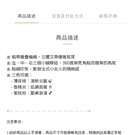
商品描述
送貨及付款方式
顧客評價
商品描述
🎀 緞帶層疊編織，立體又帶優雅氣質
🎀 左、中、右三個小蝴蝶結，360度無死角點亮簡單的馬尾
🎀 點綴珍珠，散發法式小女人的精緻感
🎀 三色可選：
-
薄荷綠
：清新文藝 🍃
-
香檳米
：低調高雅 🥂
- 蜜桃
粉
：甜美浪漫 💕
☆－。－。－。－。－。－。－。－。－。－。－。－。－。－。－☆
注意事項：
1.由於商品以人手測量，商品尺寸可能會略有誤差，輕微的誤差屬正常範