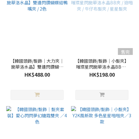
售完
【韓國頭飾/髮飾｜大力夾｜
【韓國頭飾/髮飾｜小髮夾】
施華洛水晶】雙邊閃鑽蝴蝶
璀璨星閃施華洛水晶BB夾 /
結鴨嘴夾 / 2色
迫啪夾 / 牛仔布髮夾 / 星星髮
HK$488.00
HK$198.00
夾