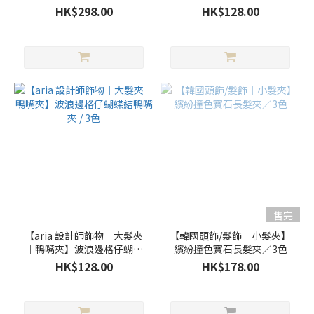
鴨嘴夾set / 5色
蝶結鴨嘴夾 / 3色
(5)
HK$298.00
HK$128.00
黃
色
(5)
看
更
多
材
質
牛
仔
售完
布
【aria 設計師飾物｜大髮夾
【韓國頭飾/髮飾｜小髮夾】
(1)
｜鴨嘴夾】波浪邊格仔蝴蝶
繽紛撞色寶石長髮夾／3色
結鴨嘴夾 / 3色
HK$128.00
HK$178.00