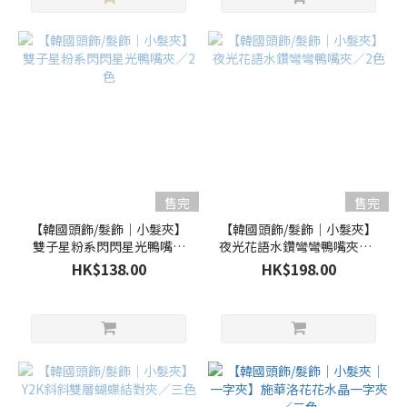
售完
售完
【韓國頭飾/髮飾｜小髮夾】
【韓國頭飾/髮飾｜小髮夾】
雙子星粉系閃閃星光鴨嘴夾
夜光花語水鑽彎彎鴨嘴夾／2
／2色
色
HK$138.00
HK$198.00