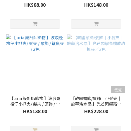
HK$88.00
HK$148.00
售完
【 aria 設計師飾物 】波浪邊
【韓國頭飾/髮飾｜小髮夾｜
格仔小抓夾/ 髮夾 / 頭飾 / 鯊
施華洛水晶 】光芒閃耀亮鑽
魚夾 / 3色
琥珀抓夾／3色
HK$138.00
HK$228.00