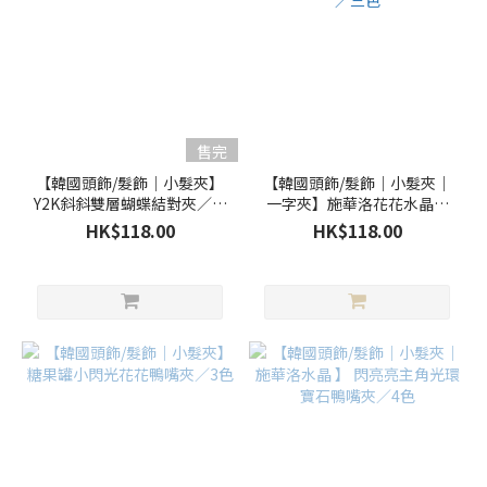
售完
【韓國頭飾/髮飾｜小髮夾】
【韓國頭飾/髮飾｜小髮夾｜
Y2K斜斜雙層蝴蝶結對夾／三
一字夾】施華洛花花水晶一
色
字夾／三色
HK$118.00
HK$118.00