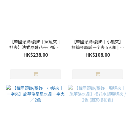
價格
(HK$)
~
【韓國頭飾/髮飾｜鯊魚夾｜
【韓國頭飾/髮飾｜小髮夾】
抓夾】法式晶透花卉小抓夾 /
極簡金屬感一字夾 5入組 | 韓
2色
系層次感髮夾 | 百搭簡約邊夾
HK$238.00
HK$108.00
套裝
顏
色
黑
色
(19)
紫
色
(17)
粉