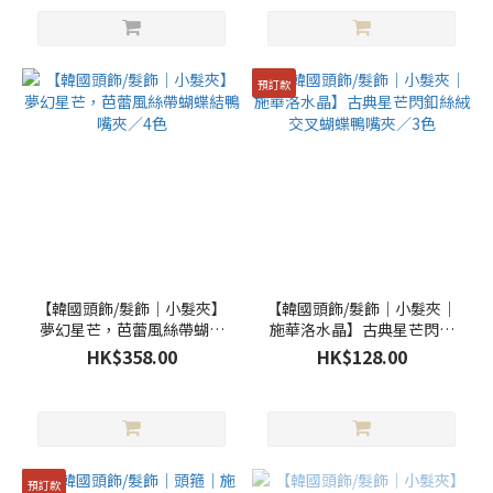
預訂款
【韓國頭飾/髮飾｜小髮夾】
【韓國頭飾/髮飾｜小髮夾｜
夢幻星芒，芭蕾風絲帶蝴蝶
施華洛水晶】古典星芒閃釦
結鴨嘴夾／4色
絲絨交叉蝴蝶鴨嘴夾／3色
HK$358.00
HK$128.00
預訂款