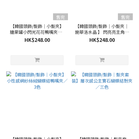
售完
售完
【韓國頭飾/髮飾｜小髮夾】
【韓國頭飾/髮飾｜小髮夾｜
糖果罐小閃光花花鴨嘴夾／3
施華洛水晶 】 閃亮亮主角光
色
環寶石鴨嘴夾／4色
HK$248.00
HK$248.00