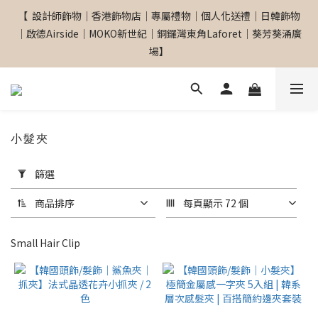
【  設計師飾物｜香港飾物店｜專屬禮物｜個人化送禮｜日韓飾物
【  設計師飾物｜香港飾物店｜專屬禮物｜個人化送禮｜日韓飾物
｜啟德Airside｜MOKO新世紀｜銅鑼灣東角Laforet｜葵芳葵涌廣
｜啟德Airside｜MOKO新世紀｜銅鑼灣東角Laforet｜葵芳葵涌廣
場】
場】
網站全單滿$299 包順豐自取點 
小髮夾
套
【專屬禮物 心意訂制館】最新上線
篩選
用
篩
商品排序
每頁顯示 72 個
選
【  設計師飾物｜香港飾物店｜專屬禮物｜個人化送禮｜日韓飾物
(0/20)
｜啟德Airside｜MOKO新世紀｜銅鑼灣東角Laforet｜葵芳葵涌廣
Small Hair Clip
場】
品
牌
Accessoriesmall
(1)