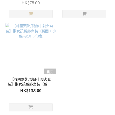
HK$78.00
售完
【韓國頭飾/髮飾｜髮夾套
裝】懶女孩髮飾套裝（髮圈 +
小髮夾x3）／3色
HK$138.00