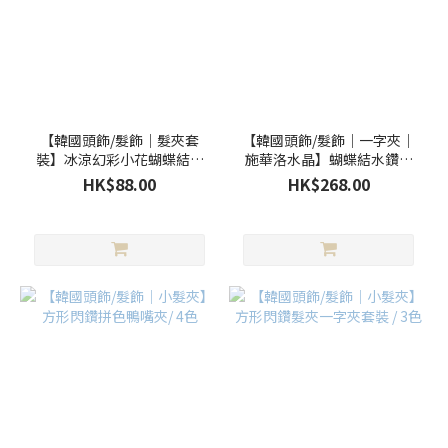
【韓國頭飾/髮飾｜髮夾套
【韓國頭飾/髮飾｜一字夾｜
裝】冰涼幻彩小花蝴蝶結對
施華洛水晶】蝴蝶結水鑽一
夾／三色
字夾 / 5色
HK$88.00
HK$268.00