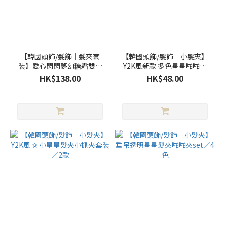
【韓國頭飾/髮飾｜髮夾套
【韓國頭飾/髮飾｜小髮夾】
裝】愛心閃閃夢幻糖霜雙夾
Y2K風新款 多色星星啪啪夾
／4色
／3款
HK$138.00
HK$48.00