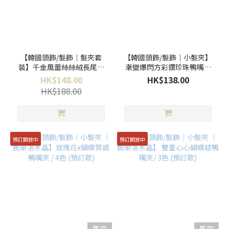
【韓國頭飾/髮飾｜髮夾套
【韓國頭飾/髮飾｜小髮夾】
裝】千金風蕾絲絲絨長尾蝴
漸變爆閃方彩鑽珍珠鴨嘴夾
蝶結對夾 ／三色
／三色
HK$148.00
HK$138.00
HK$188.00
預訂開放中
預訂開放中
售完
售完