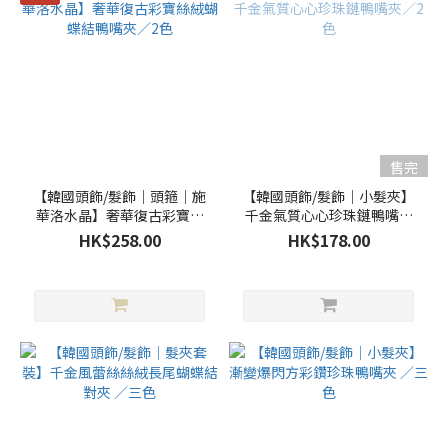
售完
【韓國頭飾/髮飾｜頭箍｜施
【韓國頭飾/髮飾｜小髮夾】
華洛水晶】奢華復古彩寶絲
千金氣質心心珍珠鏈鴨嘴夾
絨蝴蝶結鴨嘴夾／2色
／2色
HK$258.00
HK$178.00