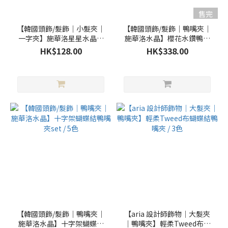
紅
色
售完
(16)
【韓國頭飾/髮飾｜小髮夾｜
【韓國頭飾/髮飾｜鴨嘴夾｜
一字夾】施華洛星星水晶一
施華洛水晶】櫻花水鑽鴨嘴
藍
字夾／2色
夾 / 2色 (獨家櫻花色)
HK$128.00
HK$338.00
色
(12)
白
色
(11)
粉
藍
色
(7)
粉
紅
(6)
灰
【韓國頭飾/髮飾｜鴨嘴夾｜
【aria 設計師飾物｜大髮夾
色
施華洛水晶】十字架蝴蝶結
｜鴨嘴夾】輕柔Tweed布蝴