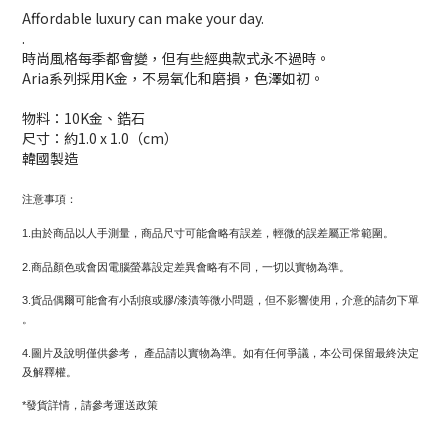
Affordable luxury can make your day.
.
時尚風格每季都會變，但有些經典款式永不過時。
Aria系列採用K金，不易氧化和磨損，色澤如初。
物料：10K金、鋯石
尺寸：約1.0 x 1.0（cm）
韓國製造
注意事項：
1.由於商品以人手測量，商品尺寸可能會略有誤差，輕微的誤差屬正常範圍。
2.商品顏色或會因電腦螢幕設定差異會略有不同，一切以實物為準。
3.貨品偶爾可能會有小刮痕或膠/漆漬等微小問題，但不影響使用，介意的請勿下單
。
4.圖片及說明僅供參考， 產品請以實物為準。如有任何爭議，本公司保留最終決定
及解釋權。
*發貨詳情，請參考運送政策