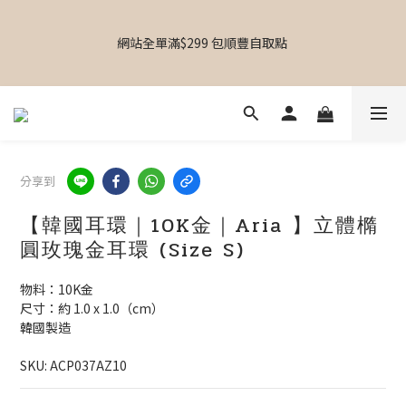
【  設計師飾物｜香港飾物店｜專屬禮物｜個人化送禮｜日韓飾物
｜啟德Airside｜MOKO新世紀｜銅鑼灣東角Laforet｜葵芳葵涌廣
網站全單滿$299 包順豐自取點 
場】
【專屬禮物 心意訂制館】最新上線
分享到
【  設計師飾物｜香港飾物店｜專屬禮物｜個人化送禮｜日韓飾物
｜啟德Airside｜MOKO新世紀｜銅鑼灣東角Laforet｜葵芳葵涌廣
【韓國耳環｜10K金｜Aria 】立體橢
場】
圓玫瑰金耳環 (Size S)
物料：10K金
尺寸：約 1.0 x 1.0（cm）
韓國製造
SKU: ACP037AZ10