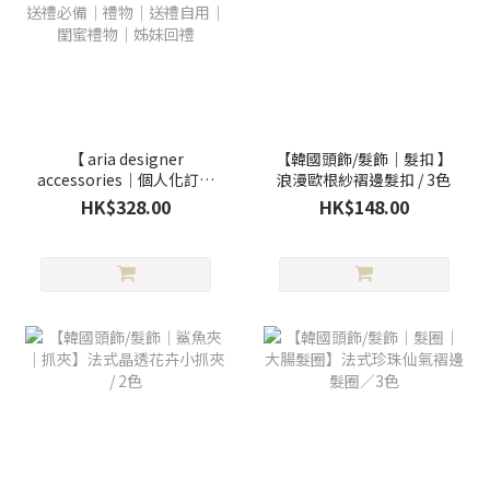
【 aria designer
【韓國頭飾/髮飾｜髮扣 】
accessories｜個人化訂製
浪漫歐根紗褶邊髮扣 / 3色
】輕紗刺繡名字髮箍
HK$328.00
HK$148.00
(Lace款)｜送禮必備｜禮
物｜送禮自用｜閨蜜禮物
｜姊妹回禮