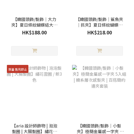
【韓國頭飾/髮飾｜大力
【韓國頭飾/髮飾｜鯊魚夾
夾】夏日條紋蝴蝶結大力
｜抓夾】夏日條紋蝴蝶結
夾／2色
抓夾／2色
HK$188.00
HK$218.00
限量 售完即止
【aria 設計師飾物 | 泡泡
【韓國頭飾/髮飾｜小髮
髮圈 | 大腸髮圈】繡花雲
夾】極簡金屬感一字夾 5