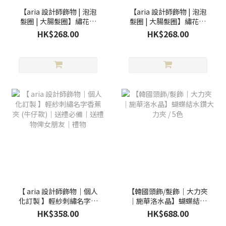
【aria 設計師飾物 | 泡泡
【aria 設計師飾物 | 泡泡
髮圈 | 大腸髮圈】繡花雲
髮圈 | 大腸髮圈】繡花雲
圈 / 新3色
圈 / 3色
HK$268.00
HK$268.00
【 aria 設計師飾物｜個人
【韓國頭飾/髮飾｜大力夾
化訂製 】輕紗刺繡名字香
｜施華洛水晶】蝴蝶結水
蕉夾 (牛仔款)｜送禮必備
鑽大力夾 / 5色
HK$358.00
HK$688.00
｜送禮物俾女朋友｜禮物