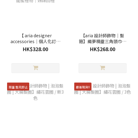
【 aria designer
【aria 設計師飾物｜髮
accessories｜個人化訂製
箍】織夢精靈三角頭巾髮
】輕紗刺繡名字髮箍
箍 / 3色
HK$328.00
HK$268.00
(Lace款)｜送禮必備｜禮
物｜送禮自用｜閨蜜禮物
｜姊妹回禮
限量 售完即止
最後現貨!!