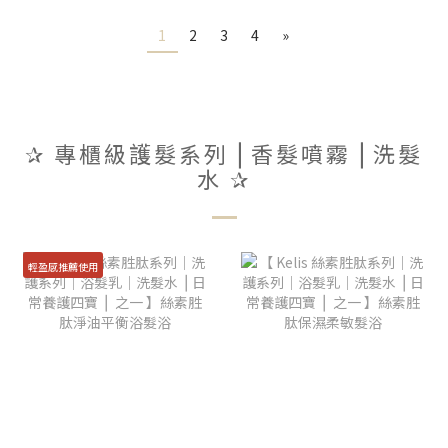
1
2
3
4
»
✰ 專櫃級護髮系列 ⎜香髮噴霧 ⎜洗髮
水 ✰
輕盈感推薦使用