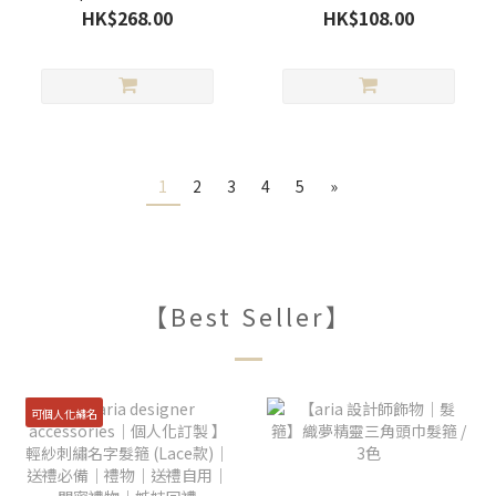
圈 / 新3色
入組 | 韓系層次感髮夾 | 百
HK$268.00
HK$108.00
搭簡約邊夾套裝
1
2
3
4
5
»
【Best Seller】
可個人化繡名