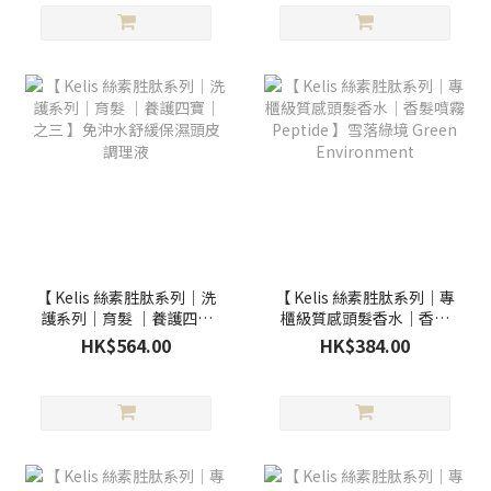
【 Kelis 絲素胜肽系列｜洗
【 Kelis 絲素胜肽系列｜專
護系列｜育髮 ｜養護四寶
櫃級質感頭髮香水｜香髮
｜之三 】免沖水舒緩保濕
噴霧 Peptide 】雪落綠境
HK$564.00
HK$384.00
頭皮調理液
Green Environment