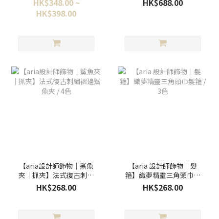
HK$348.00 ~
HK$688.00
／2款
HK$398.00
【aria設計師飾物｜鯊魚
【aria 設計師飾物｜髮
夾｜抓夾】法式復古刺繡
箍】織夢精靈三角頭巾髮
褶邊鯊魚夾 / 4色
箍 / 3色
HK$268.00
HK$268.00