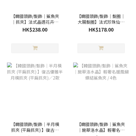
【韓國頭飾/髮飾｜鯊魚夾
【韓國頭飾/髮飾｜髮圈｜
｜抓夾】法式晶透花卉小
大腸髮圈】法式珍珠仙氣
抓夾 / 2色
褶邊髮圈／3色
HK$238.00
HK$178.00
【韓國頭飾/髮飾｜半月橫
【韓國頭飾/髮飾｜鯊魚夾
抓夾 (平扁抓夾) 】復古優
｜施華洛水晶】輕奢名媛
雅半月橫抓夾 (平扁抓夾)
風蝴蝶結鯊魚夾 / 4色