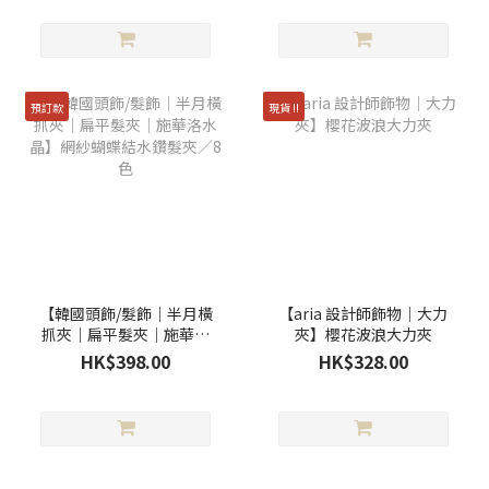
預訂款
現貨 !!
【韓國頭飾/髮飾｜半月橫
【aria 設計師飾物｜大力
抓夾｜扁平髮夾｜施華洛
夾】櫻花波浪大力夾
水晶】網紗蝴蝶結水鑽髮
HK$398.00
HK$328.00
夾／8色