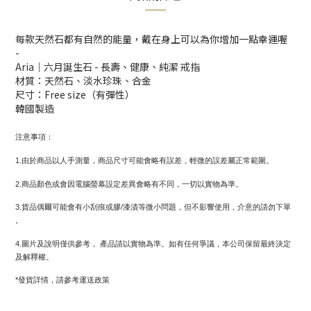
每款天然石都有自然的能量，戴在身上可以為你增加一點幸運喔
-
Aria｜六月誕生石 - 長壽、健康、純潔 戒指
材質：天然石、淡水珍珠、合金
尺寸：Free size（有彈性）
韓國製造
注意事項：
1.由於商品以人手測量，商品尺寸可能會略有誤差，輕微的誤差屬正常範圍。
2.商品顏色或會因電腦螢幕設定差異會略有不同，一切以實物為準。
3.貨品偶爾可能會有小刮痕或膠/漆漬等微小問題，但不影響使用，介意的請勿下單
。
4.圖片及說明僅供參考， 產品請以實物為準。如有任何爭議，本公司保留最終決定
及解釋權。
*發貨詳情，請參考運送政策