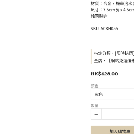
材質：合金，施華洛水
尺寸：7.5cm長 x 4.5c
韓國製造
SKU: A08H055
指定分類，[限時快閃
全店，【網站免運優惠
HK$428.00
顏色
數量
加入購物車