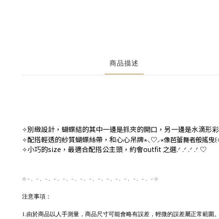
商品描述
別緻設計，蝴蝶結的其中一邊是抓夾的開口，另一邊是水滴形彩
✧
配搭輕透的紗質蝴蝶絲帶，和心心吊牌
✧
⋆
⸜
♡
⸝‍
⋆像
芭蕾舞者般搖曳
꒰
小巧的size，最適合配搭公主頭，約會outfit 之選
✧
.
ᐟ
.
ᐟ
.
ᐟ
.
ᐟ
♡
☆－。－。－。－。－。－。－。－。－。－。－。－。－。－。－☆
注意事項：
1.由於商品以人手測量，商品尺寸可能會略有誤差，輕微的誤差屬正常範圍