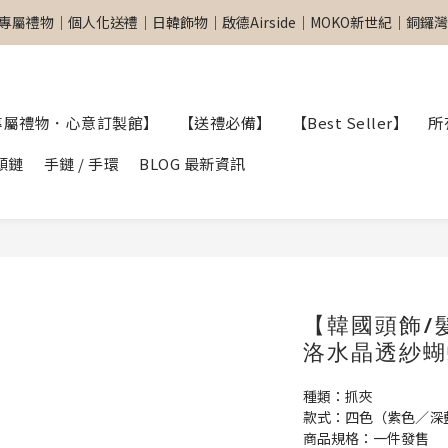
專屬禮物｜個人化送禮｜日韓飾物｜啟德Airside｜MOKO新世紀｜銅鑼灣東
專屬禮物｜個人化送禮｜日韓飾物｜啟德Airside｜MOKO新世紀｜銅鑼灣東
網站全單滿$299 包順豐自取點 
【專屬禮物 心意訂制館】最新上線
專屬禮物．心意訂製館】
【送禮必備】
【Best Seller】
所
專屬禮物｜個人化送禮｜日韓飾物｜啟德Airside｜MOKO新世紀｜銅鑼灣東
頸鏈
手鏈 / 手環
BLOG 最新資訊
【韓國頭飾/
洛水晶透紗蝴
種類：抓夾
款式：四色（紫色／深
商品規格：一件發售