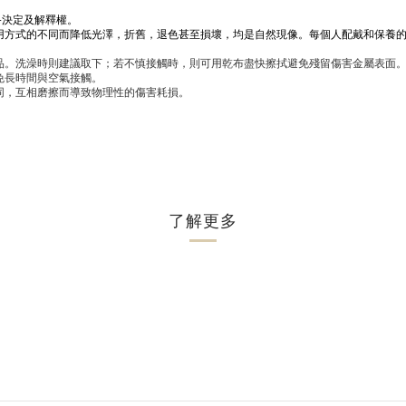
終決定及解釋權。
使用方式的不同而降低光澤，折舊，退色甚至損壞，均是自然現像。每個人配戴和保養
品。洗澡時則建議取下；若不慎接觸時，則可用乾布盡快擦拭避免殘留傷害金屬表面
免長時間與空氣接觸。
不同，互相磨擦而導致物理性的傷害耗損。
了解更多