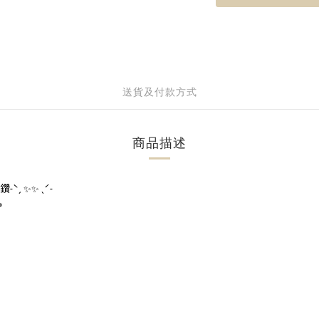
送貨及付款方式
商品描述
鑽
˗ˋˏ
ˎˊ˗
✨✨
ঌ
。