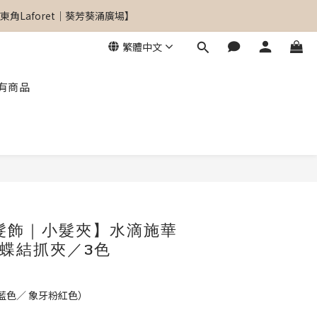
角Laforet｜葵芳葵涌廣場】
角Laforet｜葵芳葵涌廣場】
繁體中文
有商品
角Laforet｜葵芳葵涌廣場】
立即購買
髮飾｜小髮夾】水滴施華
蝶結抓夾／3色
藍色／ 象牙粉紅色）