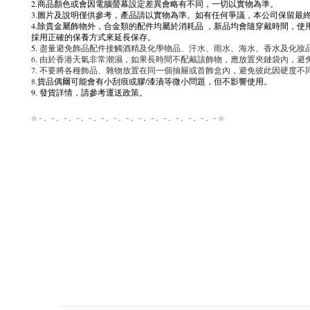
2.商品顏色或會因電腦螢幕設定差異會略有不同，一切以實物為準。
3.圖片及說明僅供參考，產品請以實物為準。如有任何爭議，本公司保留最
4.除貴金屬飾物外，合金類的配件均屬於消耗品 ，新品均會隨穿戴時間，
採用正確的保養方式來延長保存。
5.
盡量避免飾品配件接觸酒精及化學物品、汗水、雨水、海水、香水及化妝
6. 由於香港天氣非常潮濕，如果長時間不配戴該飾物，應放置夾鏈袋內，避
7. 不要將各種飾品、雜物放置在同一個抽屜或首飾盒內，避免彼此因硬度
8.
貨品偶爾可能會有小刮痕或膠/漆漬等微小問題，但不影響使用。
9. 發貨詳情，請參考運送政策。
☆－。－。－。－。－。－。－。－。－。－。－。－。－。－。－☆