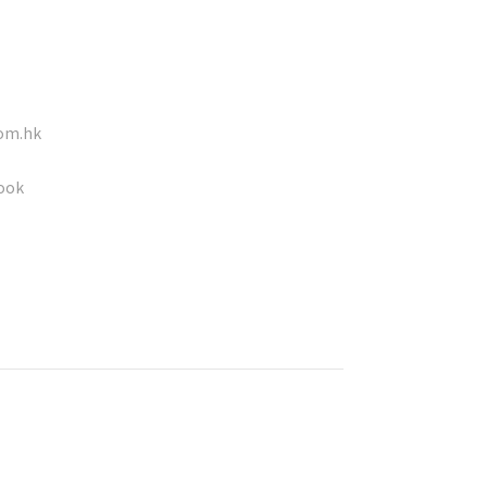
om.hk
ook