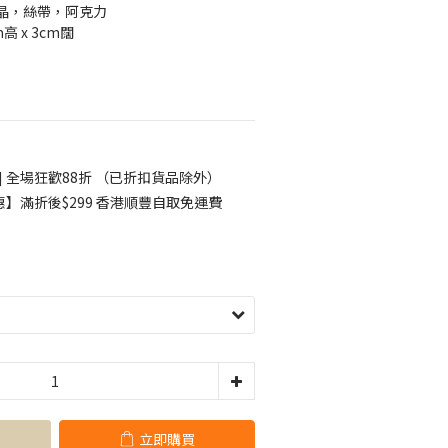
晶，絲帶，阿克力
m高 x 3cm闊
] 全場狂歡88折 （已折扣貨品除外）
】滿折後$299 香港順豐自取免運費
立即購買