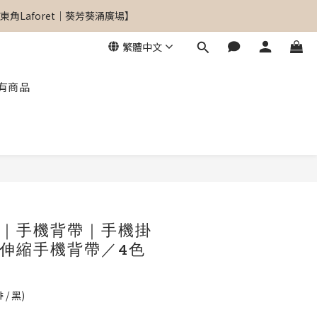
角Laforet｜葵芳葵涌廣場】
角Laforet｜葵芳葵涌廣場】
繁體中文
有商品
角Laforet｜葵芳葵涌廣場】
立即購買
｜手機背帶｜手機掛
伸縮手機背帶／4色
 / 黑)