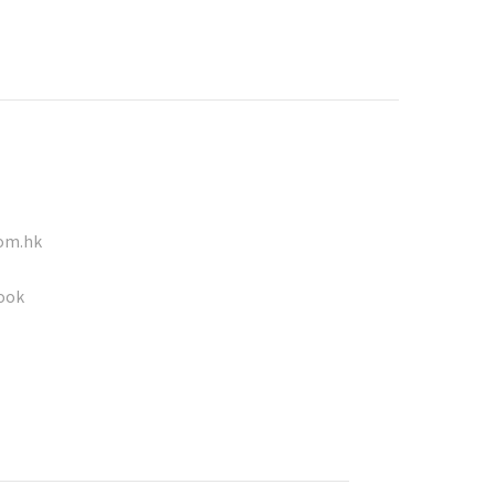
om.hk
ook