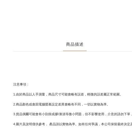
商品描述
注意事項：
1.由於商品以人手測量，商品尺寸可能會略有誤差，輕微的誤差屬正常範圍。
2.商品顏色或會因電腦螢幕設定差異會略有不同，一切以實物為準。
3.貨品偶爾可能會有小刮痕或膠/漆漬等微小問題，但不影響使用，介意的請勿下單 
4.圖片及說明僅供參考， 產品請以實物為準。如有任何爭議，本公司保留最終決定