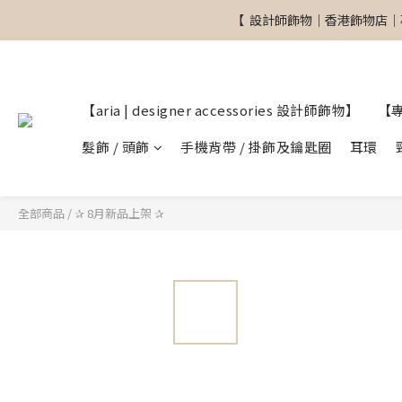
【  設計師飾物｜香港飾物店｜
【  設計師飾物｜香港飾物店｜
【aria | designer accessories 設計師飾物】
【
【  設計師飾物｜香港飾物店｜
髮飾 / 頭飾
手機背帶 / 掛飾及鑰匙圈
耳環
全部商品
/
✰ 8月新品上架 ✰