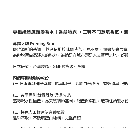
專櫃級質感頭髮香水
｜香髮噴霧
，三種不同意境香氣，適
暮靄之魂 Evening Soul
優雅清新的基調， 適合使用於休閒時光、 見朋友、 讀書話逛展覽...
為你增添自然迷人的魅力，無論是在城市還是人文薈萃之地，都
日本研發，台灣製造，GMP醫療級別認證
四個專櫃級別的成份
(一)日本專利柿子萃取 - 除臭因子，源於自然成份，有效消臭更安
(二) 各國專利 絲素胜肽 保濕抗UV
蠶絲親水性極佳，為天然調節基因，絕佳保濕性，能鎖住頭髮水份
(三) 特色人工篩選健康養殖蠶
溫和萃取，不破壞蛋白結構，完整保留