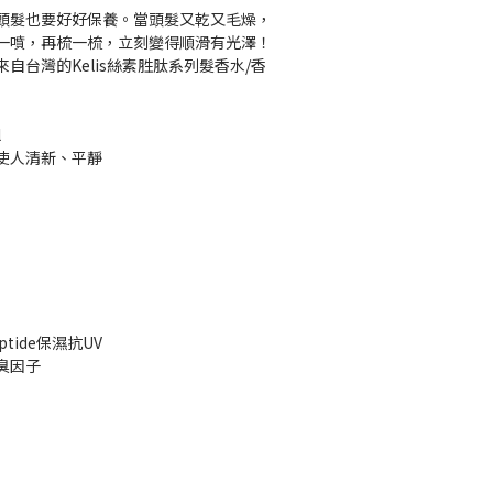
頭髮也要好好保養。當頭髮又乾又毛燥，
一噴，再梳一梳，立刻變得順滑有光澤！
自台灣的Kelis絲素胜肽系列髮香水/香
l
使人清新、平靜
tide保濕抗UV
臭因子