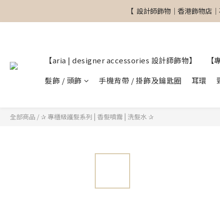
【  設計師飾物｜香港飾物店｜
【  設計師飾物｜香港飾物店｜
【aria | designer accessories 設計師飾物】
【
【  設計師飾物｜香港飾物店｜
髮飾 / 頭飾
手機背帶 / 掛飾及鑰匙圈
耳環
全部商品
/
✰ 專櫃級護髮系列 ⎜香髮噴霧 ⎜洗髮水 ✰