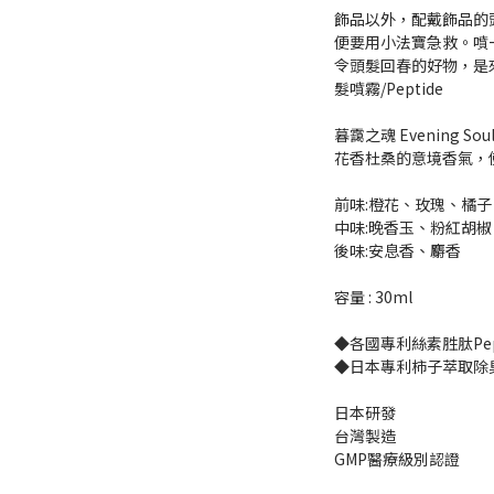
飾品以外，配戴飾品的
便要用小法寶急救。噴
令頭髮回春的好物，是來
髮噴霧/Peptide
暮靄之魂 Evening Sou
花香杜桑的意境香氣，
前味:橙花、玫瑰、橘子
中味:晚香玉、粉紅胡椒
後味:安息香、麝香
容量 : 30ml
◆各國專利絲素胜肽Pep
◆日本專利柿子萃取除
日本研發
台灣製造
GMP醫療級別認證