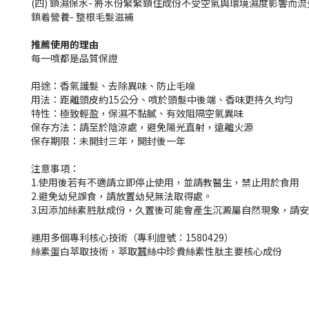
(四) 鎖濕保水- 將水份緊緊鎖住成份不受空氣與環境濕度影響而流
鎖着營養- 整根毛髮滋補
推薦使用的理由
每一噴都是品質保證
用途：香氣護髮、去除異味、防止毛噪
用法：距離頭皮約15公分、噴於頭髮中後端、香味更持久均勻
特性：極致輕盈，保濕不黏膩、有效阻隔空氣異味
保存方法：請至於陰涼處，避免陽光直射，遠離火源
保存期限：未開封三年，開封後一年
注意事項：
1.使用後若有不適請立即停止使用，並請教醫生，禁止用於食用
2.避免幼兒誤食，請放置幼兒無法取得處。
3.因添加絲素胜肽成份，久置後可能會產生沉澱屬自然現象，請
運用多個專利核心技術（專利證號：1580429）
絲素蛋白萃取技術，萃取蠶絲中珍貴絲素性肽主要核心成份