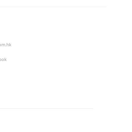
om.hk
ook