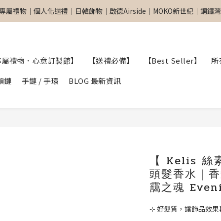
專屬禮物｜個人化送禮｜日韓飾物｜啟德Airside｜MOKO新世紀｜銅鑼灣東
專屬禮物｜個人化送禮｜日韓飾物｜啟德Airside｜MOKO新世紀｜銅鑼灣東
網站全單滿$299 包順豐自取點 
【專屬禮物 心意訂制館】最新上線
專屬禮物．心意訂製館】
【送禮必備】
【Best Seller】
所
專屬禮物｜個人化送禮｜日韓飾物｜啟德Airside｜MOKO新世紀｜銅鑼灣東
頸鏈
手鏈 / 手環
BLOG 最新資訊
【 Kelis
頭髮香水｜香髮
靄之魂 Eveni
⊹ 好髮質，讓飾品效果