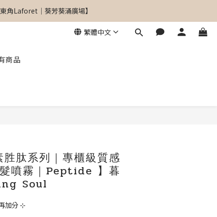
角Laforet｜葵芳葵涌廣場】
角Laforet｜葵芳葵涌廣場】
繁體中文
有商品
角Laforet｜葵芳葵涌廣場】
立即購買
 絲素胜肽系列｜專櫃級質感
噴霧｜Peptide 】暮
ng Soul
再加分 ⊹