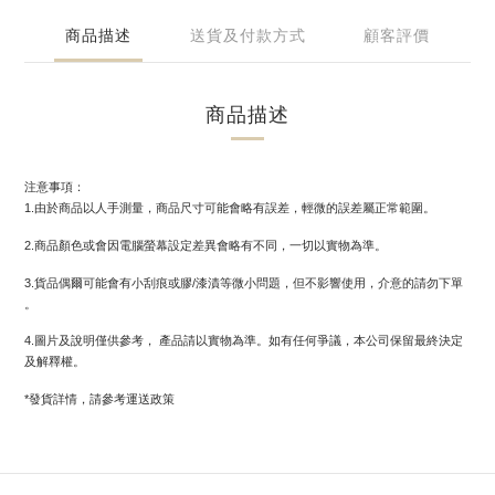
商品描述
送貨及付款方式
顧客評價
商品描述
注意事項：
1.由於商品以人手測量，商品尺寸可能會略有誤差，輕微的誤差屬正常範圍。
2.商品顏色或會因電腦螢幕設定差異會略有不同，一切以實物為準。
3.貨品偶爾可能會有小刮痕或膠/漆漬等微小問題，但不影響使用，介意的請勿下單
。
4.圖片及說明僅供參考， 產品請以實物為準。如有任何爭議，本公司保留最終決定
及解釋權。
*發貨詳情，請參考運送政策