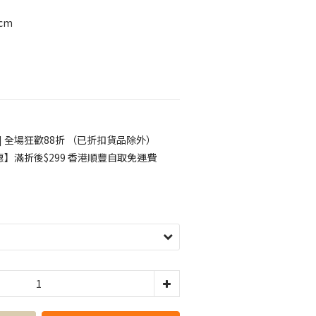
cm
] 全場狂歡88折 （已折扣貨品除外）
】滿折後$299 香港順豐自取免運費