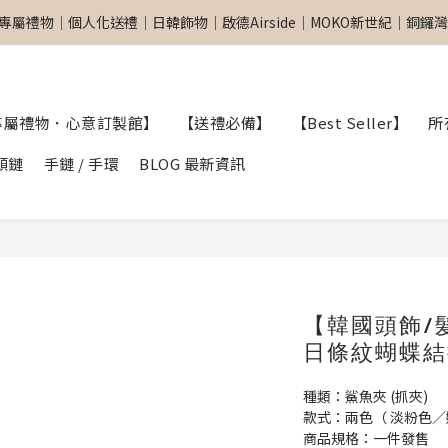
專屬禮物｜個人化送禮｜日韓飾物｜啟德Airside｜MOKO新世紀｜銅鑼灣東
專屬禮物｜個人化送禮｜日韓飾物｜啟德Airside｜MOKO新世紀｜銅鑼灣東
網站全單滿$299 包順豐自取點 
【專屬禮物 心意訂制館】最新上線
專屬禮物．心意訂製館】
【送禮必備】
【Best Seller】
所
專屬禮物｜個人化送禮｜日韓飾物｜啟德Airside｜MOKO新世紀｜銅鑼灣東
頸鏈
手鏈 / 手環
BLOG 最新資訊
【韓國頭飾/
日條紋蝴蝶結
種類：鯊魚夾 (抓夾)
款式：兩色（ 淡粉色
商品規格：一件發售