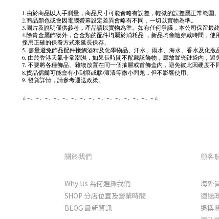
1.由於商品以人手測量，商品尺寸可能會略有誤差，輕微的誤差屬正常範圍
2.商品顏色或會因電腦螢幕設定差異會略有不同，一切以實物為準。
3.圖片及說明僅供參考，產品請以實物為準。如有任何爭議，本公司保留最
4.除貴金屬飾物外，合金類的配件均屬於消耗品 ，新品均會隨穿戴時間，
採用正確的保養方式來延長保存。
5.
盡量避免飾品配件接觸酒精及化學物品、汗水、雨水、海水、香水及化妝
6. 由於香港天氣非常潮濕，如果長時間不配戴該飾物，應放置夾鏈袋內，避
7. 不要將各種飾品、雜物放置在同一個抽屜或首飾盒內，避免彼此因硬度
8.
貨品偶爾可能會有小刮痕或膠/漆漬等微小問題，但不影響使用。
9. 發貨詳情，請參考運送政策。
☆－。－。－。－。－。－。－。－。－。－。－。－。－。－。－☆
關於我們
顧客
Why Us 為何選擇我們
海外
SHOP 分店位置及營業時間
運送
BLOG 最新資訊
退換