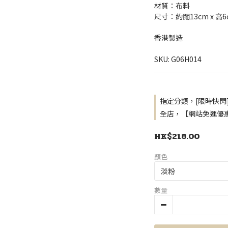
材質：布料
尺寸：約闊13cm x 高6
香港製造
SKU: G06H014
指定分類，[限時快閃
全店，【網站免運優惠
HK$218.00
顏色
數量