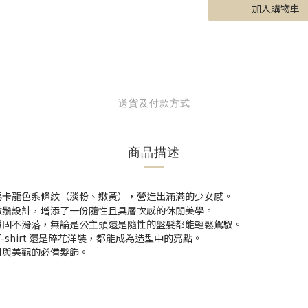
加入購物車
送貨及付款方式
商品描述
馬卡龍色系條紋（淡粉、嫩黃），營造出滿滿的少女感。
微鬚設計，增添了一份隨性且具層次感的休閒美學。
穩固不滑落，無論是公主頭還是隨性的盤髮都能輕鬆駕馭。
shirt 還是碎花洋裝，都能成為造型中的亮點。
用與美觀的必備髮飾。