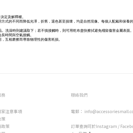
。
終決定及解釋權。
使用方式的不同而降低光澤，折舊，退色甚至損壞，均是自然現像。每個人配戴和保養
品。洗澡時則建議取下；若不慎接觸時，則可用乾布盡快擦拭避免殘留傷害金屬表面
免長時間與空氣接觸。
不同，互相磨擦而導致物理性的傷害耗損。
服務
聯絡我們
買家注意事項
電郵： info@accessoriesmall.c
政策
貨政策
訂單查詢可於Instagram / Faceb