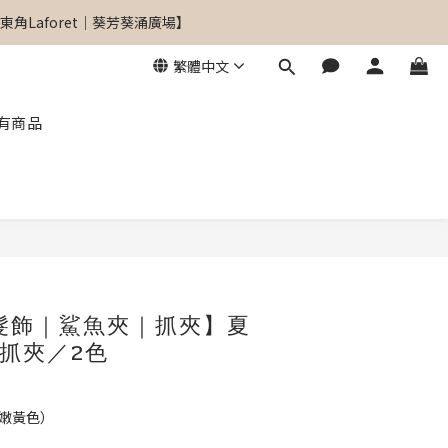
角Laforet｜葵芳葵涌廣場】
角Laforet｜葵芳葵涌廣場】
繁體中文
有商品
角Laforet｜葵芳葵涌廣場】
立即購買
髮飾｜鯊魚夾｜抓夾】夏
抓夾／2色
／嫩黃色）