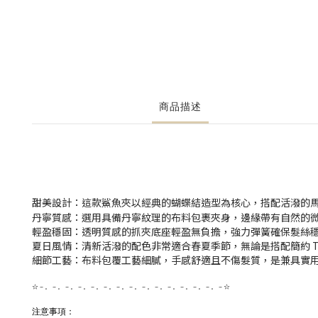
商品描述
甜美設計
：這款鯊魚夾以經典的蝴蝶結造型為核心，搭配活潑的
丹寧質感
：選用具備丹寧紋理的布料包裹夾身，邊緣帶有自然的
輕盈穩固
：透明質感的抓夾底座輕盈無負擔，強力彈簧確保髮絲
夏日風情
：清新活潑的配色非常適合春夏季節，無論是搭配簡約 T-
細節工藝
：布料包覆工藝細膩，手感舒適且不傷髮質，是兼具實
☆－。－。－。－。－。－。－。－。－。－。－。－。－。－。－☆
注意事項：