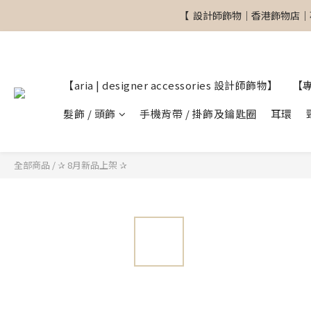
【  設計師飾物｜香港飾物店｜
【  設計師飾物｜香港飾物店｜
【aria | designer accessories 設計師飾物】
【
【  設計師飾物｜香港飾物店｜
髮飾 / 頭飾
手機背帶 / 掛飾及鑰匙圈
耳環
全部商品
/
✰ 8月新品上架 ✰