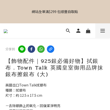
【  設計師飾物｜香港飾物店｜專屬禮物｜個人化送禮｜日韓飾物
｜啟德Airside｜MOKO新世紀｜銅鑼灣東角Laforet｜葵芳葵涌廣
網站全單滿$299 包順豐自取點 
場】
【專屬禮物 心意訂制館】最新上線
分享到
【  設計師飾物｜香港飾物店｜專屬禮物｜個人化送禮｜日韓飾物
｜啟德Airside｜MOKO新世紀｜銅鑼灣東角Laforet｜葵芳葵涌廣
【飾物配件｜925銀必備好物】拭銀
場】
布．Town Talk 英國皇室御用品牌抹
銀布擦銀布 (大)
英國出口Town Talk拭銀布
種類：拭銀布
尺寸：約 12.5 x 17.5 cm
－去除銀飾上的氧化，回復潔淨明亮