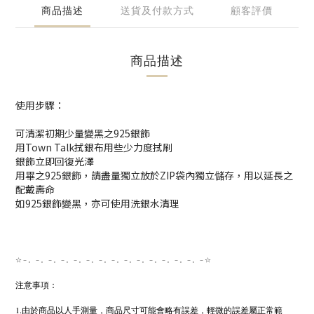
商品描述
送貨及付款方式
顧客評價
商品描述
使用步驟：
可清潔初期少量變黑之925銀飾
用Town Talk拭銀布用些少力度拭刷
銀飾立即回復光澤
用畢之925銀飾，請盡量獨立放於ZIP袋內獨立儲存，用以延長之
配戴壽命
如925銀飾變黑，亦可使用洗銀水清理
☆－。－。－。－。－。－。－。－。－。－。－。－。－。－。－☆
注意事項：
1.由於商品以人手測量，商品尺寸可能會略有誤差，輕微的誤差屬正常範