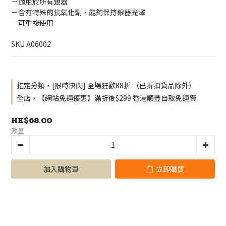
－適用於所有銀器
－含有特殊的抗氧化劑，能夠保持銀器光澤
－可重複使用
SKU A06002
指定分類，[限時快閃] 全場狂歡88折 （已折扣貨品除外）
全店，【網站免運優惠】滿折後$299 香港順豐自取免運費
HK$68.00
數量
加入購物車
立即購買