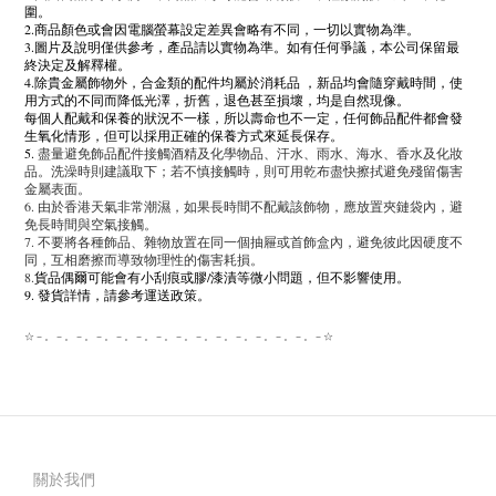
圍。
2.商品顏色或會因電腦螢幕設定差異會略有不同，一切以實物為準。
3.圖片及說明僅供參考，產品請以實物為準。如有任何爭議，本公司保留最
終決定及解釋權。
4.除貴金屬飾物外，合金類的配件均屬於消耗品 ，新品均會隨穿戴時間，使
用方式的不同而降低光澤，折舊，退色甚至損壞，均是自然現像。
每個人配戴和保養的狀況不一樣，所以壽命也不一定，任何飾品配件都會發
生氧化情形，但可以採用正確的保養方式來延長保存。
5.
盡量避免飾品配件接觸酒精及化學物品、汗水、雨水、海水、香水及化妝
品。洗澡時則建議取下；若不慎接觸時，則可用乾布盡快擦拭避免殘留傷害
金屬表面。
6. 由於香港天氣非常潮濕，如果長時間不配戴該飾物，應放置夾鏈袋內，避
免長時間與空氣接觸。
7. 不要將各種飾品、雜物放置在同一個抽屜或首飾盒內，避免彼此因硬度不
同，互相磨擦而導致物理性的傷害耗損。
8.
貨品偶爾可能會有小刮痕或膠/漆漬等微小問題，但不影響使用。
9. 發貨詳情，請參考運送政策。
☆－。－。－。－。－。－。－。－。－。－。－。－。－。－。－☆
關於我們