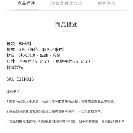
商品描述
送貨及付款方式
顧客評價
商品描述
種類：鎖骨鏈
款式：3色（綠色／彩色／米白）
材質：淡水珍珠、串珠、合金
尺寸：全長約 45（cm），尾鏈長約6.5（cm）
韓國製造
SKU: E11N016
注意事項：
1.由於商品以人手測量，商品尺寸可能會略有誤差，輕微的誤差屬正常範圍。
2.商品顏色或會因電腦螢幕設定差異會略有不同，一切以實物為準。
3.貨品偶爾可能會有小刮痕或膠/漆漬等微小問題，但不影響使用，介意的請勿下單
。