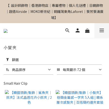
【  設計師飾物｜香港飾物店｜專屬禮物｜個人化送禮｜日韓飾物
【  設計師飾物｜香港飾物店｜專屬禮物｜個人化送禮｜日韓飾物
｜啟德Airside｜MOKO新世紀｜銅鑼灣東角Laforet｜葵芳葵涌廣
｜啟德Airside｜MOKO新世紀｜銅鑼灣東角Laforet｜葵芳葵涌廣
場】
場】
網站全單滿$299 包順豐自取點 
小髮夾
套
【專屬禮物 心意訂制館】最新上線
篩選
用
篩
商品排序
每頁顯示 72 個
選
【  設計師飾物｜香港飾物店｜專屬禮物｜個人化送禮｜日韓飾物
(0/20)
｜啟德Airside｜MOKO新世紀｜銅鑼灣東角Laforet｜葵芳葵涌廣
Small Hair Clip
場】
品
牌
Accessoriesmall
(1)