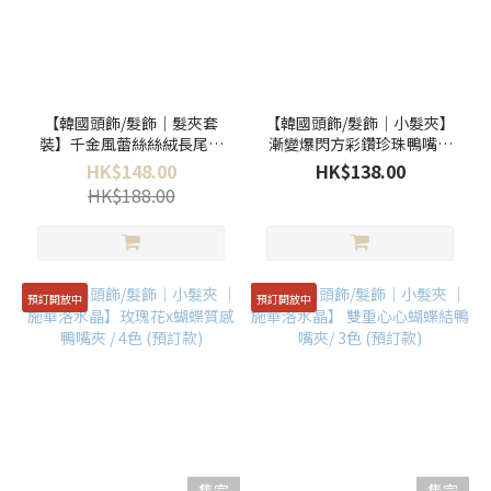
【韓國頭飾/髮飾｜髮夾套
【韓國頭飾/髮飾｜小髮夾】
裝】千金風蕾絲絲絨長尾蝴
漸變爆閃方彩鑽珍珠鴨嘴夾
蝶結對夾 ／三色
／三色
HK$148.00
HK$138.00
HK$188.00
預訂開放中
預訂開放中
售完
售完