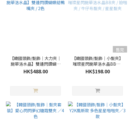
售完
【韓國頭飾/髮飾｜大力夾｜
【韓國頭飾/髮飾｜小髮夾】
施華洛水晶】雙邊閃鑽蝴蝶
璀璨星閃施華洛水晶BB夾 /
結鴨嘴夾 / 2色
迫啪夾 / 牛仔布髮夾 / 星星髮
HK$488.00
HK$198.00
夾