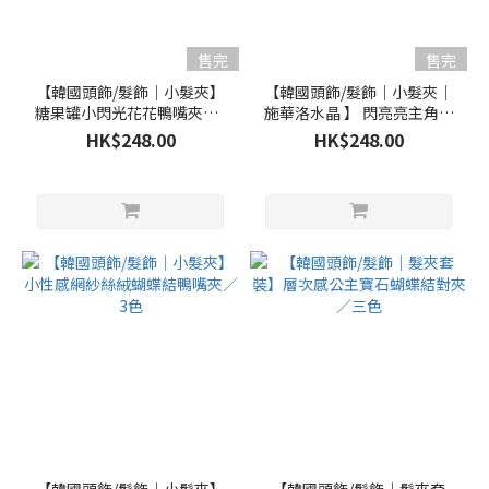
售完
售完
【韓國頭飾/髮飾｜小髮夾】
【韓國頭飾/髮飾｜小髮夾｜
糖果罐小閃光花花鴨嘴夾／3
施華洛水晶 】 閃亮亮主角光
色
環寶石鴨嘴夾／4色
HK$248.00
HK$248.00