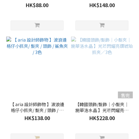
HK$88.00
HK$148.00
售完
【 aria 設計師飾物 】波浪邊
【韓國頭飾/髮飾｜小髮夾｜
格仔小抓夾/ 髮夾 / 頭飾 / 鯊
施華洛水晶 】光芒閃耀亮鑽
魚夾 / 3色
琥珀抓夾／3色
HK$138.00
HK$228.00