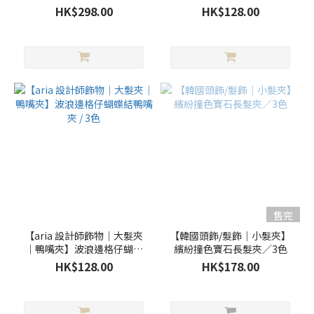
鴨嘴夾set / 5色
蝶結鴨嘴夾 / 3色
(5)
HK$298.00
HK$128.00
黃
色
(5)
看
更
多
材
質
牛
仔
售完
布
【aria 設計師飾物｜大髮夾
【韓國頭飾/髮飾｜小髮夾】
(1)
｜鴨嘴夾】波浪邊格仔蝴蝶
繽紛撞色寶石長髮夾／3色
結鴨嘴夾 / 3色
HK$128.00
HK$178.00