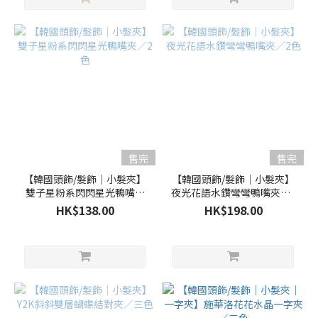
售完
售完
【韓國頭飾/髮飾｜小髮夾】
【韓國頭飾/髮飾｜小髮夾】
雙子星粉系閃閃星光鴨嘴夾
夜光花語水鑽彎彎鴨嘴夾／2
／2色
色
HK$138.00
HK$198.00