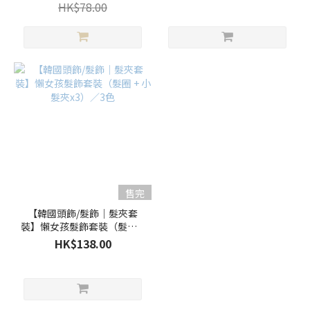
HK$78.00
售完
【韓國頭飾/髮飾｜髮夾套
裝】懶女孩髮飾套裝（髮圈 +
小髮夾x3）／3色
HK$138.00