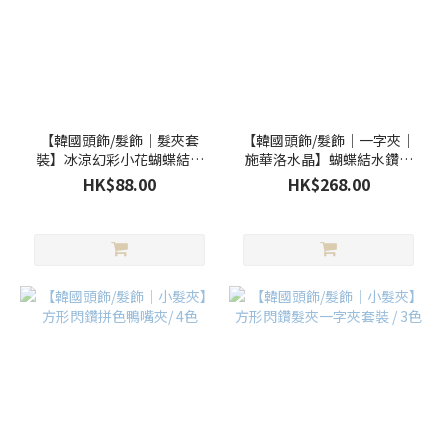
【韓國頭飾/髮飾｜髮夾套
【韓國頭飾/髮飾｜一字夾｜
裝】冰涼幻彩小花蝴蝶結對
施華洛水晶】蝴蝶結水鑽一
夾／三色
字夾 / 5色
HK$88.00
HK$268.00