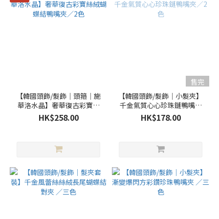
售完
【韓國頭飾/髮飾｜頭箍｜施
【韓國頭飾/髮飾｜小髮夾】
華洛水晶】奢華復古彩寶絲
千金氣質心心珍珠鏈鴨嘴夾
絨蝴蝶結鴨嘴夾／2色
／2色
HK$258.00
HK$178.00