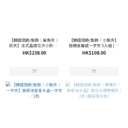
價格
(HK$)
~
【韓國頭飾/髮飾｜鯊魚夾｜
【韓國頭飾/髮飾｜小髮夾】
抓夾】法式晶透花卉小抓夾 /
極簡金屬感一字夾 5入組 | 韓
2色
系層次感髮夾 | 百搭簡約邊夾
HK$238.00
HK$108.00
套裝
顏
色
黑
色
(19)
紫
色
(17)
粉