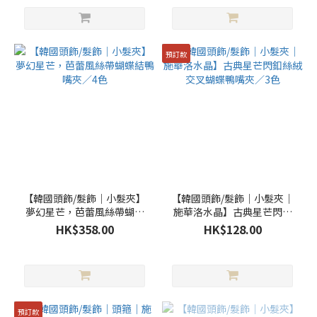
預訂款
【韓國頭飾/髮飾｜小髮夾】
【韓國頭飾/髮飾｜小髮夾｜
夢幻星芒，芭蕾風絲帶蝴蝶
施華洛水晶】古典星芒閃釦
結鴨嘴夾／4色
絲絨交叉蝴蝶鴨嘴夾／3色
HK$358.00
HK$128.00
預訂款