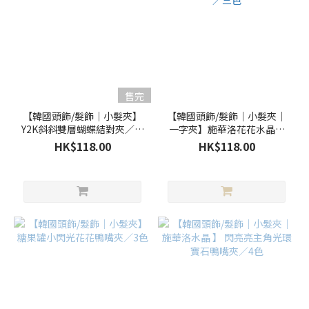
售完
【韓國頭飾/髮飾｜小髮夾】
【韓國頭飾/髮飾｜小髮夾｜
Y2K斜斜雙層蝴蝶結對夾／三
一字夾】施華洛花花水晶一
色
字夾／三色
HK$118.00
HK$118.00