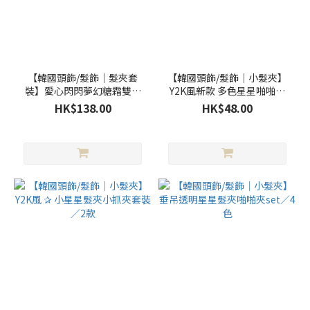
【韓國頭飾/髮飾｜髮夾套
【韓國頭飾/髮飾｜小髮夾】
裝】愛心閃閃夢幻糖霜雙夾
Y2K風新款 多色星星啪啪夾
／4色
／3款
HK$138.00
HK$48.00