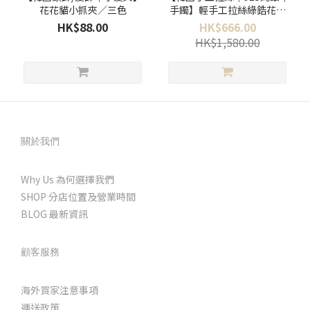
花花貓小抓夾／三色
手鐲】輕手工拉絲綠鋯花飾
手鐲
HK$88.00
HK$666.00
HK$1,580.00
關於我們
Why Us 為何選擇我們
SHOP 分店位置及營業時間
BLOG 最新資訊
顧客服務
海外買家注意事項
運送政策