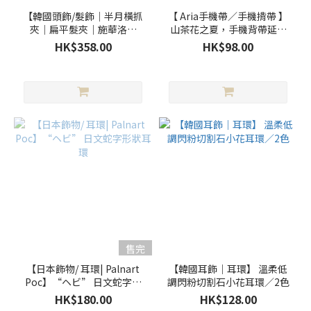
【韓國頭飾/髮飾｜半月橫抓
【 Aria手機帶／手機揹帶 】
夾｜扁平髮夾｜施華洛水
山茶花之夏，手機背帶延長
晶】童話森林小花仙魔法半
鏈
HK$358.00
HK$98.00
月橫抓夾／3色
售完
【日本飾物/ 耳環| Palnart
【韓國耳飾｜耳環】 溫柔低
Poc】“ヘビ” 日文蛇字形
調閃粉切割石小花耳環／2色
狀耳環
HK$180.00
HK$128.00