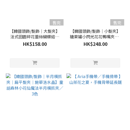
售完
售完
【韓國頭飾/髮飾｜大髮夾】
【韓國頭飾/髮飾｜小髮夾】
法式田園碎花蕾絲蝴蝶結大
糖果罐小閃光花花鴨嘴夾／3
力夾／2色
色
HK$158.00
HK$248.00