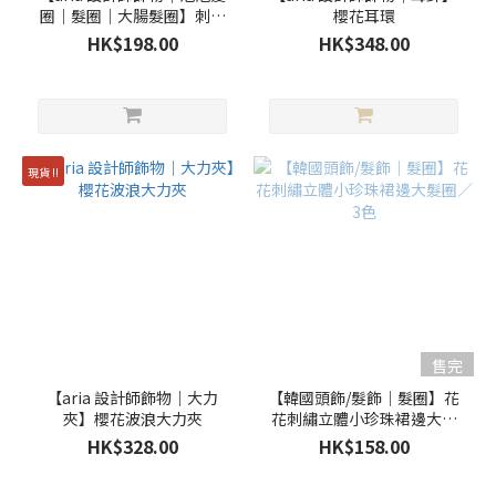
圈｜髮圈｜大腸髮圈】刺繡
櫻花耳環
花織帶泡泡髮圈 / 2色
HK$198.00
HK$348.00
現貨 !!
售完
【aria 設計師飾物｜大力
【韓國頭飾/髮飾｜髮圈】花
夾】櫻花波浪大力夾
花刺繡立體小珍珠裙邊大髮
圈／3色
HK$328.00
HK$158.00