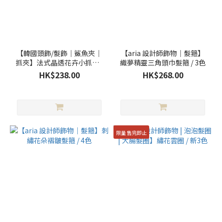
aria
(1)
價格
【韓國頭飾/髮飾｜鯊魚夾｜
【aria 設計師飾物｜髮箍】
(HK$)
抓夾】法式晶透花卉小抓夾 /
織夢精靈三角頭巾髮箍 / 3色
2色
HK$238.00
HK$268.00
~
顏
限量 售完即止
色
紫
色
(10)
粉
紅