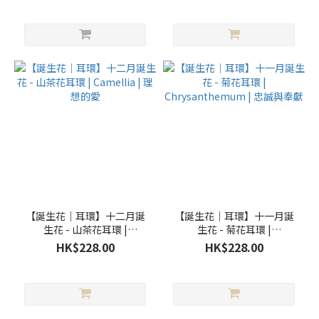
米
色
(3)
紅
色
(3)
看
更
多
【誕生花｜耳環】十二月誕
【誕生花｜耳環】十一月誕
生花 - 山茶花耳環 |
生花 - 菊花耳環 |
Camellia | 理想的愛
Chrysanthemum | 忠誠與
HK$228.00
HK$228.00
奉獻