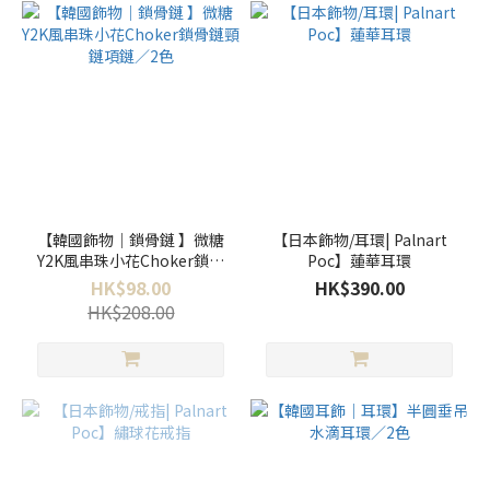
【韓國飾物｜鎖骨鏈 】微糖
【日本飾物/耳環| Palnart
Y2K風串珠小花Choker鎖骨
Poc】蓮華耳環
鏈頸鏈項鏈／2色
HK$98.00
HK$390.00
HK$208.00