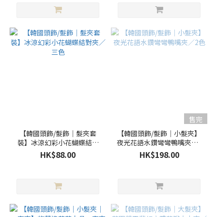
售完
【韓國頭飾/髮飾｜髮夾套
【韓國頭飾/髮飾｜小髮夾】
裝】冰涼幻彩小花蝴蝶結對
夜光花語水鑽彎彎鴨嘴夾／2
夾／三色
色
HK$88.00
HK$198.00