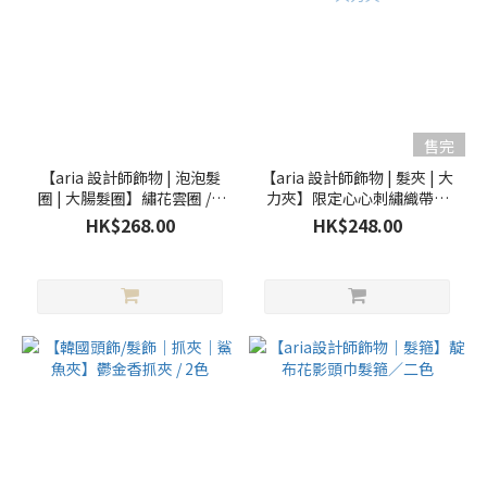
售完
【aria 設計師飾物 | 泡泡髮
【aria 設計師飾物 | 髮夾 | 大
圈 | 大腸髮圈】繡花雲圈 / 3
力夾】限定心心刺繡織帶荷
色
葉邊大力夾
HK$268.00
HK$248.00