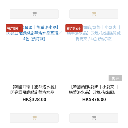
預訂開放中
預訂開放中
售完
【韓國耳環｜施華洛水晶】
【韓國頭飾/髮飾｜小髮夾 ｜
閃亮垂吊蝴蝶施華洛水晶耳
施華洛水晶】玫瑰花x蝴蝶質
環／4色 (預訂款)
感鴨嘴夾 / 4色 (預訂款)
HK$328.00
HK$378.00