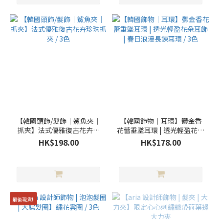
【韓國頭飾/髮飾｜鯊魚夾｜
【韓國飾物｜耳環】鬱金香
抓夾】法式優雅復古花卉珍
花蕾垂墜耳環 | 透光輕盈花朵
珠抓夾 / 3色
耳飾 | 春日浪漫長鍊耳環 / 3
HK$198.00
HK$178.00
色
最後現貨!!