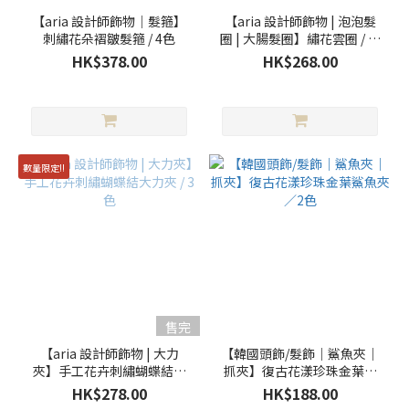
色
(8)
【aria 設計師飾物｜髮箍】
【aria 設計師飾物 | 泡泡髮
刺繡花朵褶皺髮箍 / 4色
圈 | 大腸髮圈】繡花雲圈 / 新
藍
3色
HK$378.00
HK$268.00
色
(7)
黃
色
(6)
數量限定!!
粉
紅
(5)
黑
色
(5)
售完
灰
【aria 設計師飾物 | 大力
【韓國頭飾/髮飾｜鯊魚夾｜
色
夾】手工花卉刺繡蝴蝶結大
抓夾】復古花漾珍珠金葉鯊
(3)
力夾 / 3色
魚夾／2色
HK$278.00
HK$188.00