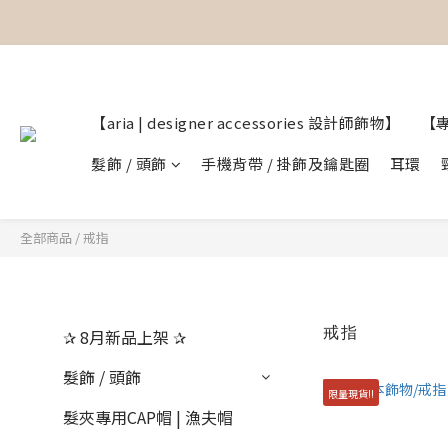
【  設計師飾物｜香港飾物店｜
【  設計師飾物｜香港飾物店｜
【aria | designer accessories 設計師飾物】
【
髮飾 / 頭飾
手機背帶 / 掛飾及鑰匙圈
耳環
全部商品
/
戒指
戒指
✰ 8月新品上架 ✰
髮飾 / 頭飾
限量現貨!!
髮夾專用CAP帽 | 漁夫帽