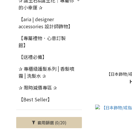
✰ 誕生石&誕生花｜專屬你
的小幸運 ✰
【aria | designer
accessories 設計師飾物】
【專屬禮物．心意訂製
館】
【送禮必備】
✰ 專櫃級護髮系列 ⎜香髮噴
【日本飾物/戒
霧 ⎜洗髮水 ✰
✰ 限時減價專區 ✰
【Best Seller】
套用篩選
(0/20)