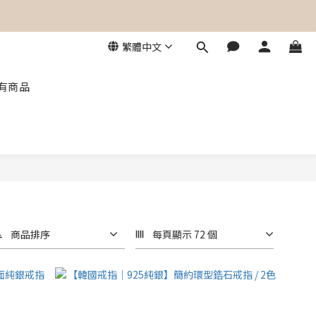
角Laforet｜葵芳葵涌廣場】
繁體中文
角Laforet｜葵芳葵涌廣場】
有商品
商品排序
每頁顯示 72 個