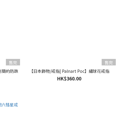
售完
售完
不規則簡約防跌
【日本飾物/戒指| Palnart Poc】繡球花戒指
HK$360.00