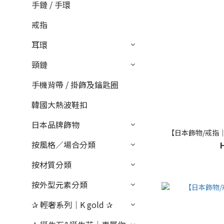
手鏈 / 手環
戒指
耳環
頸鏈
手機背帶 / 掛飾及鑰匙圈
韓國大熱波鞋扣
日本品牌飾物
【日本飾物/戒指｜P
按風格／場合分類
按材質分類
按外型元素分類
✰ 輕奢系列｜K gold ✰