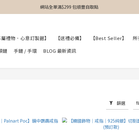
專屬禮物｜個人化送禮｜日韓飾物｜啟德Airside｜MOKO新世紀｜銅鑼灣東
網站全單滿$299 包順豐自取點 
【專屬禮物 心意訂制館】最新上線
專屬禮物｜個人化送禮｜日韓飾物｜啟德Airside｜MOKO新世紀｜銅鑼灣東
專屬禮物．心意訂製館】
【送禮必備】
【Best Seller】
所
頸鏈
手鏈 / 手環
BLOG 最新資訊
篩選