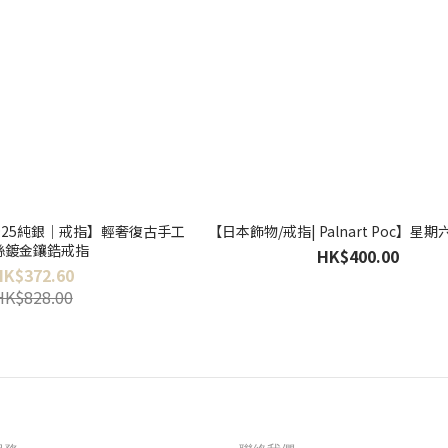
25純銀｜戒指】輕奢復古手工
【日本飾物/戒指| Palnart Poc】星
絲鍍金鑲鋯戒指
HK$400.00
HK$372.60
HK$828.00