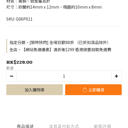
材質：黃銅、鈦金屬耳針
尺寸：鈴蘭約14mm x 12mm、橢圓約10mm x 8mm
SKU: G06P011
指定分類，[限時快閃] 全場狂歡88折 （已折扣貨品除外）
全店，【網站免運優惠】滿折後$299 香港順豐自取免運費
HK$228.00
數量
加入購物車
立即購買
商品描述
送貨及付款方式
顧客評價