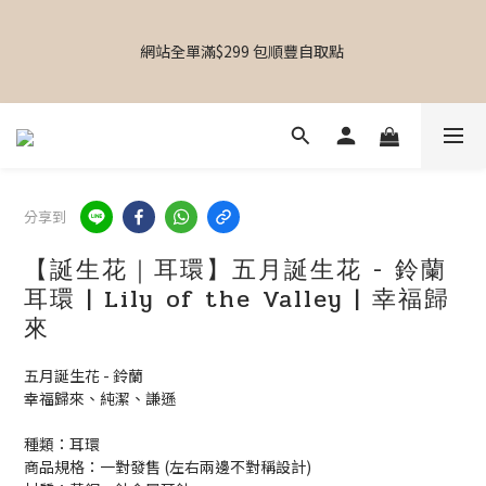
【  設計師飾物｜香港飾物店｜專屬禮物｜個人化送禮｜日韓飾物
｜啟德Airside｜MOKO新世紀｜銅鑼灣東角Laforet｜葵芳葵涌廣
網站全單滿$299 包順豐自取點 
場】
【專屬禮物 心意訂制館】最新上線
分享到
【  設計師飾物｜香港飾物店｜專屬禮物｜個人化送禮｜日韓飾物
｜啟德Airside｜MOKO新世紀｜銅鑼灣東角Laforet｜葵芳葵涌廣
【誕生花｜耳環】五月誕生花 - 鈴蘭
場】
耳環 | Lily of the Valley | 幸福歸
來
五月誕生花 - 鈴蘭
幸福歸來、純潔、謙遜
種類：耳環
商品規格：一對發售 (左右兩邊不對稱設計)