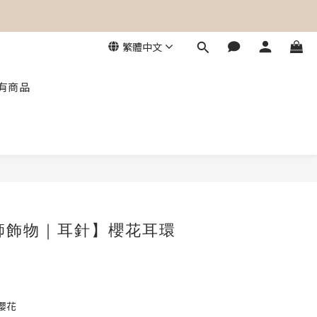
角Laforet｜葵芳葵涌廣場】
繁體中文
角Laforet｜葵芳葵涌廣場】
有商品
立即購買
設計師飾物｜耳針】櫻花耳環
櫻花