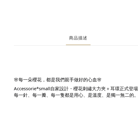
商品描述
🌸每一朵櫻花，都是我們親手做好的心血🌸
Accessorie*small自家設計・櫻花刺繡大力夾＋耳
每一針、每一瓣、每一隻都是用心、是溫度、是獨一無二的