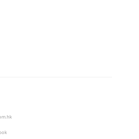
om.hk
ook