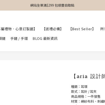
網站全單滿$299 包順豐自取點 
專屬禮物｜個人化送禮｜日韓飾物｜啟德Airside｜MOKO新世紀｜銅鑼灣東
【專屬禮物 心意訂制館】最新上線
專屬禮物｜個人化送禮｜日韓飾物｜啟德Airside｜MOKO新世紀｜銅鑼灣東
專屬禮物．心意訂製館】
【送禮必備】
【Best Seller】
所
頸鏈
手鏈 / 手環
BLOG 最新資訊
【aria 
種類：耳環
款式：耳針 / 耳夾
商品規格：一件發售
材質：網紗布料、刺繡