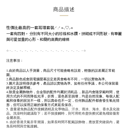
商品描述
性價比最高的一套耳環套裝
.
ᐟ
.
ᐟ
⋆
⸜
♡
⸝‍
⋆
一套有四對， 分別有不同大小的珍珠和水鑽，拼砌成不同形狀 - 有華麗
與可愛並重的心形、和簡約高貴的線條
☆－。－。－。－。－。－。－。－。－。－。－。－。－。－。－☆
注意事項：
1.由於商品以人手測量，商品尺寸可能會略有誤差，輕微的誤差屬正常範
圍。
2.商品顏色或會因電腦螢幕設定差異會略有不同，一切以實物為準。
3.圖片及說明僅供參考，產品請以實物為準。如有任何爭議，本公司保留最
終決定及解釋權。
4.除貴金屬飾物外，合金類的配件均屬於消耗品 ，新品均會隨穿戴時間，使
用方式的不同而降低光澤，折舊，退色甚至損壞，均是自然現像。每個人配
戴和保養的狀況不一樣，所以壽命也不一定，任何飾品配件都會發生氧化情
形，但可以採用正確的保養方式來延長保存。
5.
盡量避免飾品配件接觸酒精及化學物品、汗水、雨水、海水、香水及化妝
品。洗澡時則建議取下；若不慎接觸時，則可用乾布盡快擦拭避免殘留傷害
金屬表面。
6. 由於香港天氣非常潮濕，如果長時間不配戴該飾物，應放置夾鏈袋內，避
免長時間與空氣接觸。