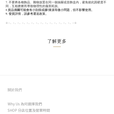
7. 不要將各種飾品、雜物放置在同一個抽屜或首飾盒內，避免彼此因硬度不
同，互相磨擦而導致物理性的傷害耗損。
8.
貨品偶爾可能會有小刮痕或膠/漆漬等微小問題，但不影響使用。
9. 發貨詳情，請參考運送政策。
☆－。－。－。－。－。－。－。－。－。－。－。－。－。－。－☆
了解更多
關於我們
Why Us 為何選擇我們
SHOP 分店位置及營業時間